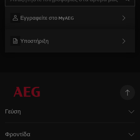
Εγγραφείτε στο MyAEG
Υποστήριξη
Γεύση
Taking Taste Further
Η σειρά Mastery της AEG
Φροντίδα
Επαγωγικές εστίες