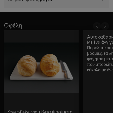
Οφέλη
Αυτοκαθαρι
Με ένα άγγιγμ
Πυρολυτικού 
βρομιές, τα λ
φαγητού μετα
που μπορείτε
εύκολα με έν
SteamBake, για τέλεια ψησίματα.