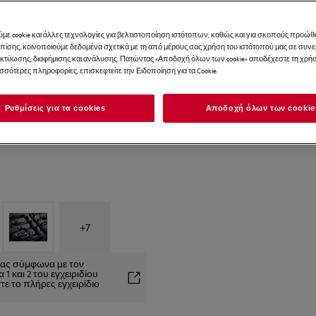
με cookie και άλλες τεχνολογίες για βελτιστοποίηση ιστότοπων, καθώς και για σκοπούς προώθ
Επίσης, κοινοποιούμε δεδομένα σχετικά με τη από μέρους σας χρήση του ιστότοπού μας σε συ
ικτύωσης, διαφήμισης και ανάλυσης. Πατώντας «Αποδοχή όλων των cookie» αποδέχεστε τη χρήσ
ισσότερες πληροφορίες, επισκεφτείτε την Ειδοποίηση για τα Cookie.
Ρυθμίσεις για τα cookies
Αποδοχή όλων των cookie
+
7
είας σύμφωνα με τον
1 και 2 του εγχειριδίου
ε το πλήρες εγχειρίδιο