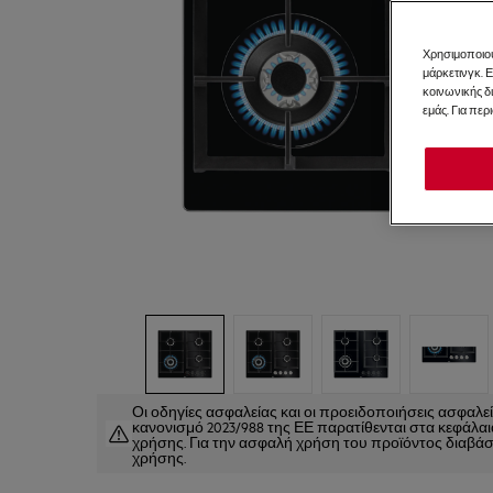
Χρησιμοποιού
μάρκετινγκ. 
κοινωνικής δ
εμάς. Για περ
Οι οδηγίες ασφαλείας και οι προειδοποιήσεις ασφαλ
κανονισμό 2023/988 της ΕΕ παρατίθενται στα κεφάλαια 
χρήσης. Για την ασφαλή χρήση του προϊόντος διαβάστ
χρήσης.