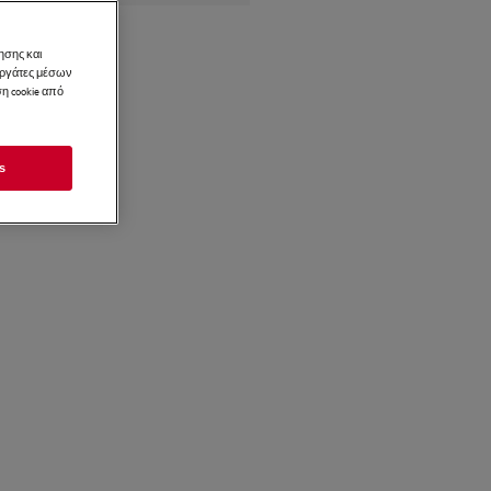
ησης και
νεργάτες μέσων
η cookie από
s