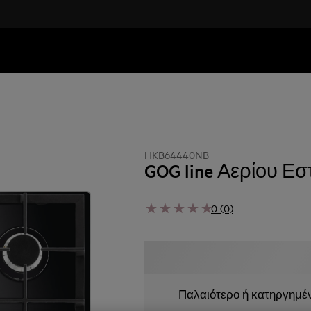
HKB64440NB
GOG line Αερίου Εσ
0 (0)
Παλαιότερο ή κατηργημέ