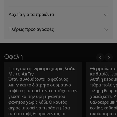
Αρχεία για τα προϊόντα
Πλήρεις προδιαγραφές
Οφέλη
Τραγανό φινίρισμα χωρίς λάδι.
Θερμαίνεται
Με το AirFry
καθαρίζει ε
Όταν συνδυάζονται ο φούρνος
Αυτή η κεραμι
AirFry και το διάτρητο συρμάτινο
πάρα πολύ γ
ταψί του, μπορείτε να επιτύχετε την
πλήρη θερμότ
γεύση και την υφή τηγανητού
χρειάζεστε. Κ
φαγητού χωρίς λάδι. Ο καυτός
υαλοκεραμική
αέρας μπορεί να περάσει μέσα
εστίας καθαρί
από το ταψί, θερμαίνοντας τα
σκούπισμα στ