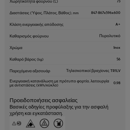
73
Χωρητικότητα φούρνου (L)
847-867x596x600
Διαστάσεις ('Υψος, Πλάτος, Βάθος), mm
A+
Κλάση ενεργειακής απόδοσης
Πυρολυτικό
Καθαρισμός φούρνου
Inox
Χρώμα
56
Καθαρό βάρος (kg)
Τηλεσκοπικοί βραχίονες TR1LV
Παρεχόμενα αξεσουάρ
Ενεργειακή κατανάλωση με πρότυπο φορτίο, λειτουργία
0.98
με αντιστάσεις (kWh/κύκλο)
Προειδοποιήσεις ασφαλείας
Βασικές οδηγίες προφύλαξης για την ασφαλή
χρήση και εγκατάσταση.