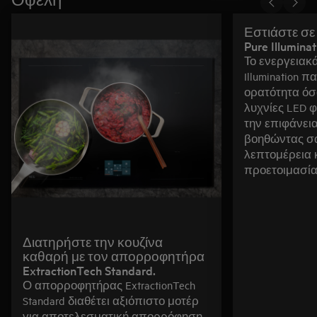
Εστιάστε σε
Pure Illuminat
Το ενεργειακ
Illumination 
ορατότητα όσ
λυχνίες LED 
την επιφάνει
βοηθώντας σα
λεπτομέρεια 
προετοιμασία
Διατηρήστε την κουζίνα
καθαρή με τον απορροφητήρα
ExtractionTech Standard.
Ο απορροφητήρας ExtractionTech
Standard διαθέτει αξιόπιστο μοτέρ
για αποτελεσματική απορρόφηση