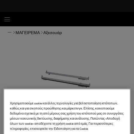
ΜΑΓΕΙΡΕΜΑ
Αξεσουάρ
Χρησιμοποιούμε cookie και άλλες τεχνολογίες για βελτιστοποίηση ιστότοπων,
καθώς και για σκοπούς προώθησης και μάρκετινγκ. Επίσης, κοινοποιούμε
δεδομένα σχετικά με τη από μέρους σας χρήση του ιστότοπού μας σε συνεργάτες
μέσων κοινωνικής δικτύωσης, διαφήμισης και ανάλυσης. Πατώντας «Αποδοχή
όλων των cookie» αποδέχεστε τη χρήση cookie από εμάς. Για περισσότερες
πληροφορίες, επισκεφτείτε την Ειδοποίηση για τα Cookie.
TR3LV