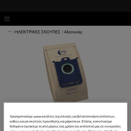
ΗΛΕΚΤΡΙΚΕΣ ΣΚΟΥΠΕΣ
Αξεσουάρ
Χρησιμοποιούμε cookie και άλλες τεχνολογίες για βελτιστοποίηση ιστότοπων,
καθώς και για σκοπούς προώθησης και μάρκετινγκ. Επίσης, κοινοποιούμε
δεδομένα σχετικά με τη από μέρους σας χρήση του ιστότοπού μας σε συνεργάτες
GR200S
μέσων κοινωνικής δικτύωσης, διαφήμισης και ανάλυσης. Πατώντας «Αποδοχή