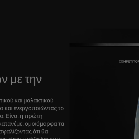
ν με την
x
τικού και μαλακτικού
το και ενεργοποιώντας το
ο. Είναι η πρώτη
κατανέμει ομοιόμορφα τα
σφαλίζοντας ότι θα
ροντίσουν κάθε ίνα των