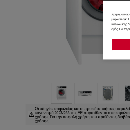
Χρησιμοποιού
μάρκετινγκ. 
κοινωνικής δ
εμάς. Για περ
Οι οδηγίες ασφαλείας και οι προειδοποιήσεις ασφαλ
κανονισμό 2023/988 της ΕΕ παρατίθενται στα κεφάλαια 
χρήσης. Για την ασφαλή χρήση του προϊόντος διαβάστ
χρήσης.