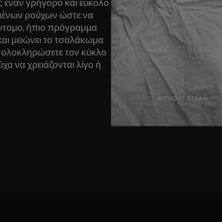
ς έναν γρήγορο και εύκολο
μένων ρούχων ώστε να
σύντομο, ήπιο πρόγραμμα
 και μειώνει το τσαλάκωμα
α ολοκληρώσετε τον κύκλο
χα να χρειάζονται λίγο ή