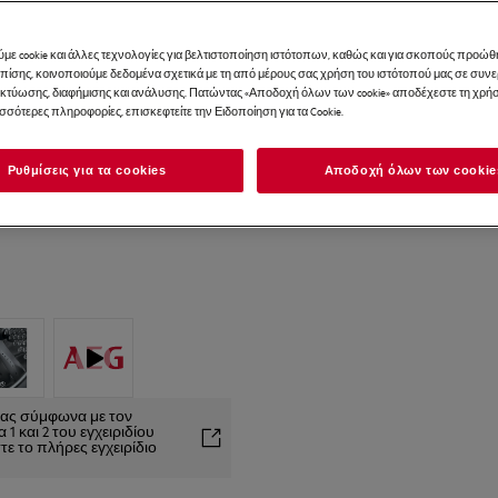
με cookie και άλλες τεχνολογίες για βελτιστοποίηση ιστότοπων, καθώς και για σκοπούς προώθ
Επίσης, κοινοποιούμε δεδομένα σχετικά με τη από μέρους σας χρήση του ιστότοπού μας σε συ
ικτύωσης, διαφήμισης και ανάλυσης. Πατώντας «Αποδοχή όλων των cookie» αποδέχεστε τη χρήσ
ισσότερες πληροφορίες, επισκεφτείτε την Ειδοποίηση για τα Cookie.
Ρυθμίσεις για τα cookies
Αποδοχή όλων των cookie
είας σύμφωνα με τον
1 και 2 του εγχειριδίου
ε το πλήρες εγχειρίδιο