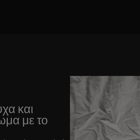
χα και
ωμα με το