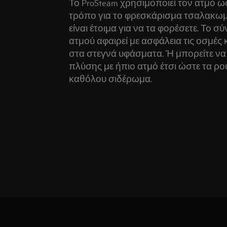
Το ProSteam χρησιμοποιεί τον ατμό ω
τρόπο για το φρεσκάρισμα τσαλακω
είναι έτοιμα για να τα φορέσετε. Το 
ατμού αφαιρεί με ασφάλεια τις οσμές
στα στεγνά υφάσματα. Ή μπορείτε ν
πλύσης με ήπιο ατμό έτσι ώστε τα ρού
καθόλου σιδέρωμα.