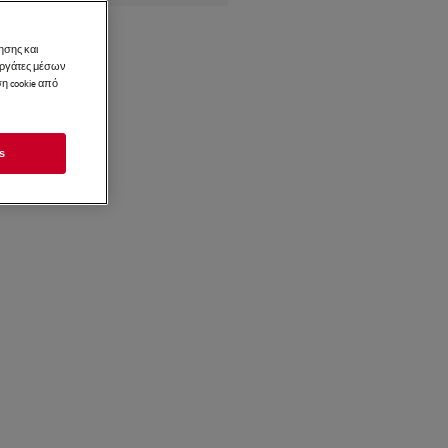
ησης και
νεργάτες μέσων
η cookie από
s