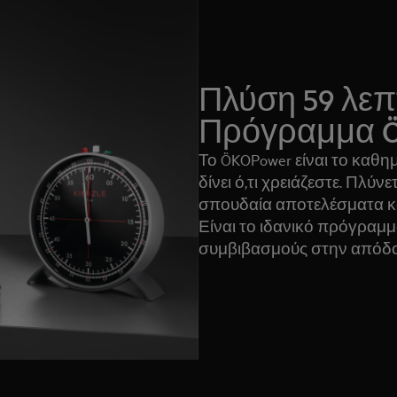
Πλύση 59 λεπ
Πρόγραμμα 
Το ÖKOPower είναι το καθ
δίνει ό,τι χρειάζεστε. Πλύν
σπουδαία αποτελέσματα κα
Είναι το ιδανικό πρόγραμ
συμβιβασμούς στην απόδοσ