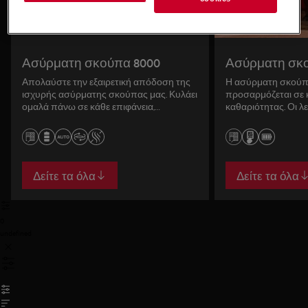
Ασύρματη σκούπα 8000
Ασύρματη σκ
Απολαύστε την εξαιρετική απόδοση της
Η ασύρματη σκούπ
ισχυρής ασύρματης σκούπας μας. Κυλάει
προσαρμόζεται σε 
ομαλά πάνω σε κάθε επιφάνεια,
καθαριότητας. Οι λ
παρέχοντας αποτελεσματική
απελευθέρωσης επ
καθαριότητα.
εναλλαγή εργασιών 
αποτελέσματα κάθε
Δείτε τα όλα
Δείτε τα όλα
0
undefined