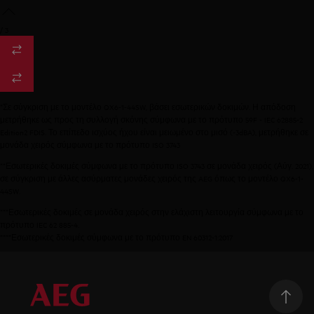
/
3
*Σε σύγκριση με το μοντέλο QX6-1-44SW, βάσει εσωτερικών δοκιμών. Η απόδοση
μετρήθηκε ως προς τη συλλογή σκόνης σύμφωνα με το πρότυπο 59F - IEC 62885-2
Edition2 FDIS. Το επίπεδο ισχύος ήχου είναι μειωμένο στο μισό (-3dBA), μετρήθηκε σε
μονάδα χειρός σύμφωνα με το πρότυπο ISO 3743​
**Εσωτερικές δοκιμές σύμφωνα με το πρότυπο ISO 3743 σε μονάδα χειρός (Αύγ. 2021),
σε σύγκριση με άλλες ασύρματες μονάδες χειρός της AEG όπως το μοντέλο QX6-1-
44SW. ​
***Εσωτερικές δοκιμές σε μονάδα χειρός στην ελάχιστη λειτουργία σύμφωνα με το
πρότυπο IEC 62 885-4.​
****Εσωτερικές δοκιμές σύμφωνα με το πρότυπο EN 60312-1:2017