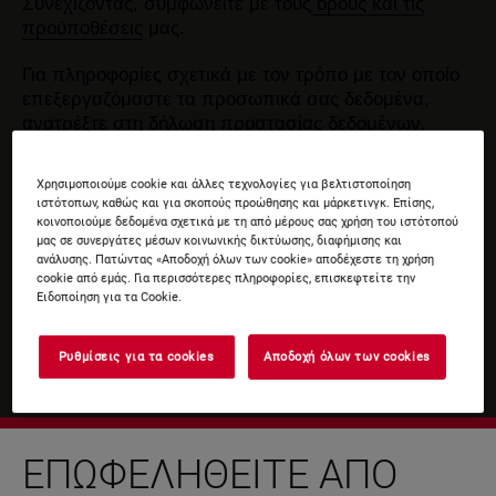
Συνεχίζοντας, συμφωνείτε με τους
όρους και τις
προϋποθέσεις
μας.
Για πληροφορίες σχετικά με τον τρόπο με τον οποίο
επεξεργαζόμαστε τα προσωπικά σας δεδομένα,
ανατρέξτε στη δήλωση
προστασίας δεδομένων
.
Χρησιμοποιούμε cookie και άλλες τεχνολογίες για βελτιστοποίηση
ιστότοπων, καθώς και για σκοπούς προώθησης και μάρκετινγκ. Επίσης,
κοινοποιούμε δεδομένα σχετικά με τη από μέρους σας χρήση του ιστότοπού
μας σε συνεργάτες μέσων κοινωνικής δικτύωσης, διαφήμισης και
ανάλυσης. Πατώντας «Αποδοχή όλων των cookie» αποδέχεστε τη χρήση
cookie από εμάς. Για περισσότερες πληροφορίες, επισκεφτείτε την
Ειδοποίηση για τα Cookie.
Ρυθμίσεις για τα cookies
Αποδοχή όλων των cookies
ΕΠΩΦΕΛΗΘΕΊΤΕ ΑΠΌ