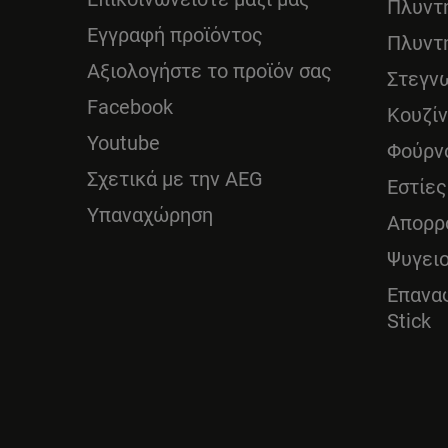
Πλυντ
Εγγραφή προϊόντος
Πλυντ
Αξιολογήστε το προϊόν σας
Στεγν
Facebook
Κουζί
Youtube
Φούρν
Σχετικά με την AEG
Εστίες
Υπαναχώρηση
Απορρ
Ψυγει
Επανα
Stick