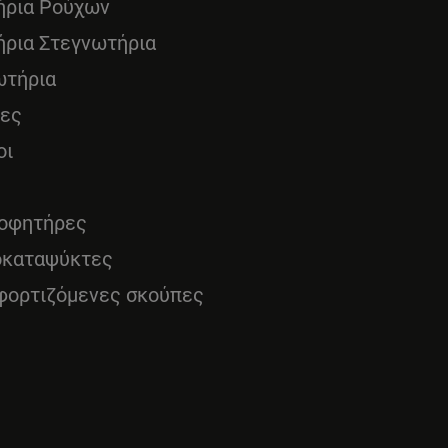
ήρια Ρούχων
ήρια Στεγνωτήρια
ωτήρια
νες
οι
οφητήρες
οκαταψύκτες
φορτιζόμενες σκούπες