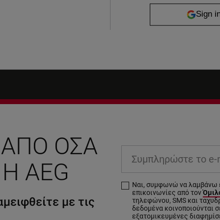
 ΑΠΌ ΌΣΑ
Συμπληρώστε το e-ma
 Η AEG
Ναι, συμφωνώ να λαμβάνω 
επικοινωνίες από τον
Όμιλο
μειφθείτε με τις
τηλεφώνου, SMS και ταχυδ
δεδομένα κοινοποιούνται σε
εξατομικευμένες διαφημίσ