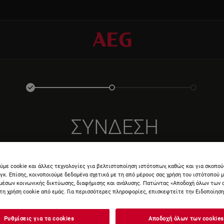
ΣΎΝΔΕΣΗ
ύμε cookie και άλλες τεχνολογίες για βελτιστοποίηση ιστότοπων, καθώς και για σκοπο
νγκ. Επίσης, κοινοποιούμε δεδομένα σχετικά με τη από μέρους σας χρήση του ιστότοπού 
μέσων κοινωνικής δικτύωσης, διαφήμισης και ανάλυσης. Πατώντας «Αποδοχή όλων των 
τη χρήση cookie από εμάς. Για περισσότερες πληροφορίες, επισκεφτείτε την Ειδοποίηση 
ΕΙΣΆΓΕ
Ρυθμίσεις για τα cookies
Αποδοχή όλων των cookies