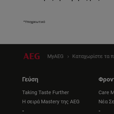
*Υποχρεωτικό
MyAEG
Καταχωρίστε τα π
Γεύση
Φρον
Taking Taste Further
Care 
Η σειρά Mastery της AEG
Νέα Σ
-
-