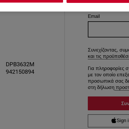
Email
Συνεχίζοντας, συμ
και τις προϋποθέσ
DPB3632M
Για πληροφορίες σ
942150894
με τον οποίο επεξ
προσωπικά σας δε
στη δήλωση
προστ