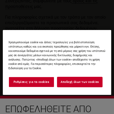
Συνεχίζοντας, συμφωνείτε με τους
όρους και τις
προϋποθέσεις
μας.
Για πληροφορίες σχετικά με τον τρόπο με τον οποίο
επεξεργαζόμαστε τα προσωπικά σας δεδομένα,
ανατρέξτε στη δήλωση
προστασίας δεδομένων
.
Χρησιμοποιούμε cookie και άλλες τεχνολογίες για βελτιστοποίηση
ιστότοπων, καθώς και για σκοπούς προώθησης και μάρκετινγκ. Επίσης,
κοινοποιούμε δεδομένα σχετικά με τη από μέρους σας χρήση του ιστότοπού
μας σε συνεργάτες μέσων κοινωνικής δικτύωσης, διαφήμισης και
ανάλυσης. Πατώντας «Αποδοχή όλων των cookie» αποδέχεστε τη χρήση
cookie από εμάς. Για περισσότερες πληροφορίες, επισκεφτείτε την
Ειδοποίηση για τα Cookie.
Ρυθμίσεις για τα cookies
Αποδοχή όλων των cookies
ΕΠΩΦΕΛΗΘΕΊΤΕ ΑΠΌ