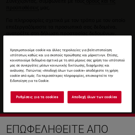
Συνεχίζοντας, συμφωνείτε με τους
όρους και τις
προϋποθέσεις
μας.
Για πληροφορίες σχετικά με τον τρόπο με τον οποίο
επεξεργαζόμαστε τα προσωπικά σας δεδομένα,
ανατρέξτε στη δήλωση
προστασίας δεδομένων
.
Χρησιμοποιούμε cookie και άλλες τεχνολογίες για βελτιστοποίηση
ιστότοπων, καθώς και για σκοπούς προώθησης και μάρκετινγκ. Επίσης,
κοινοποιούμε δεδομένα σχετικά με τη από μέρους σας χρήση του ιστότοπού
μας σε συνεργάτες μέσων κοινωνικής δικτύωσης, διαφήμισης και
ανάλυσης. Πατώντας «Αποδοχή όλων των cookie» αποδέχεστε τη χρήση
cookie από εμάς. Για περισσότερες πληροφορίες, επισκεφτείτε την
Ειδοποίηση για τα Cookie.
Ρυθμίσεις για τα cookies
Αποδοχή όλων των cookies
ΕΠΩΦΕΛΗΘΕΊΤΕ ΑΠΌ