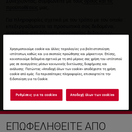
Συνεχίζοντας, συμφωνείτε με τους
όρους και τις
προϋποθέσεις
μας.
Για πληροφορίες σχετικά με τον τρόπο με τον οποίο
επεξεργαζόμαστε τα προσωπικά σας δεδομένα,
ανατρέξτε στη δήλωση
προστασίας δεδομένων
.
Χρησιμοποιούμε cookie και άλλες τεχνολογίες για βελτιστοποίηση
ιστότοπων, καθώς και για σκοπούς προώθησης και μάρκετινγκ. Επίσης,
κοινοποιούμε δεδομένα σχετικά με τη από μέρους σας χρήση του ιστότοπού
μας σε συνεργάτες μέσων κοινωνικής δικτύωσης, διαφήμισης και
ανάλυσης. Πατώντας «Αποδοχή όλων των cookie» αποδέχεστε τη χρήση
cookie από εμάς. Για περισσότερες πληροφορίες, επισκεφτείτε την
Ειδοποίηση για τα Cookie.
Ρυθμίσεις για τα cookies
Αποδοχή όλων των cookies
ΕΠΩΦΕΛΗΘΕΊΤΕ ΑΠΌ