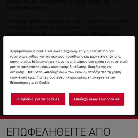
Συνεχίζοντας, συμφωνείτε με τους
όρους και τις
προϋποθέσεις
μας.
Για πληροφορίες σχετικά με τον τρόπο με τον οποίο
επεξεργαζόμαστε τα προσωπικά σας δεδομένα,
ανατρέξτε στη δήλωση
προστασίας δεδομένων
.
Χρησιμοποιούμε cookie και άλλες τεχνολογίες για βελτιστοποίηση
ιστότοπων, καθώς και για σκοπούς προώθησης και μάρκετινγκ. Επίσης,
κοινοποιούμε δεδομένα σχετικά με τη από μέρους σας χρήση του ιστότοπού
μας σε συνεργάτες μέσων κοινωνικής δικτύωσης, διαφήμισης και
ανάλυσης. Πατώντας «Αποδοχή όλων των cookie» αποδέχεστε τη χρήση
cookie από εμάς. Για περισσότερες πληροφορίες, επισκεφτείτε την
Ειδοποίηση για τα Cookie.
Ρυθμίσεις για τα cookies
Αποδοχή όλων των cookies
ΕΠΩΦΕΛΗΘΕΊΤΕ ΑΠΌ