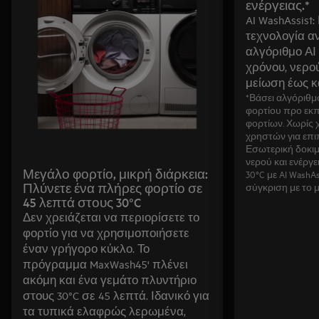
ενέργειας.*
AI WashAssist
τεχνολογία α
αλγόριθμο ΑΙ
χρόνου, νερού
μείωση έως κα
*Βάσει αλγόριθμ
φορτίου προ εκπ
φορτίων. Χωρίς
χρηστών για επιπ
Εσωτερική δοκι
νερού και ενέργ
Μεγάλο φορτίο, μικρή διάρκεια:
30°C με AI WashAs
Πλύνετε ένα πλήρες φορτίο σε
σύγκριση με το μ
45 λεπτά στους 30°C
Δεν χρειάζεται να περιορίσετε το
φορτίο για να χρησιμοποιήσετε
έναν γρήγορο κύκλο. Το
πρόγραμμα MaxWash45' πλένει
ακόμη και ένα γεμάτο πλυντήριο
στους 30°C σε 45 λεπτά. Ιδανικό για
τα τυπικά ελαφρώς λερωμένα,