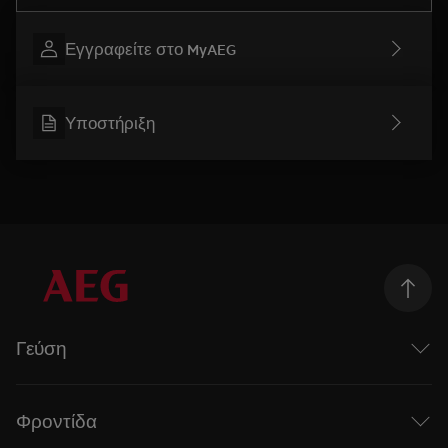
Εγγραφείτε στο MyAEG
Υποστήριξη
Γεύση
Taking Taste Further
Η σειρά Mastery της AEG
Φροντίδα
Επαγωγικές εστίες