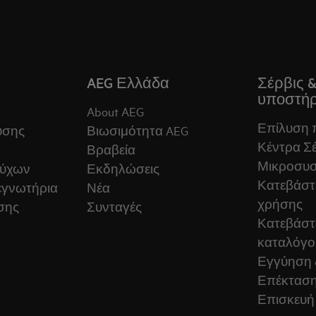
AEG Ελλάδα
Σέρβις 
υποστήρ
About AEG
Επίλυση
ύσης
Βιωσιμότητα AEG
Κέντρα Σέ
Βραβεία
Μικροσυ
ούχων
Εκδηλώσεις
Κατεβάστε
εγνωτήρια
Νέα
χρήσης
σης
Συνταγές
Κατεβάστ
καταλόγο
Εγγύηση 
Επέκταση
Επισκευή