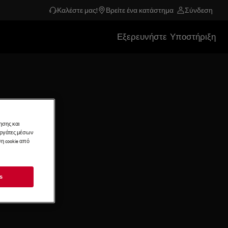
Καλέστε μας!
Βρείτε ένα κατάστημα
Σύνδεση
Εξερευνήστε
Υποστήριξη
ησης και
νεργάτες μέσων
η cookie από
s