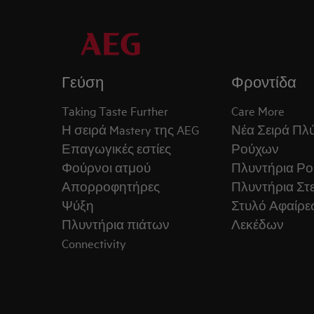
Γεύση
Φροντίδα
Taking Taste Further
Care More
Η σειρά Mastery της AEG
Νέα Σειρά Πλ
Επαγωγικές εστίες
Ρούχων
Φούρνοι ατμού
Πλυντήρια Ρ
Απορροφητήρες
Πλυντήρια Στ
Ψύξη
Στυλό Αφαίρε
Πλυντήρια πιάτων
Λεκέδων
Connectivity