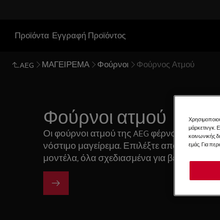
Προϊόντα
Εγγραφή Προϊόντος
ΜΑΓΕΙΡΕΜΑ
Φούρνοι
Φούρνος Ατμού
AEG
Φούρνοι ατμού
Χρησιμοποιού
μάρκετινγκ. 
Οι φούρνοι ατμού της AEG φέρνουν επανάσ
κοινωνικής δ
νόστιμο μαγείρεμα. Επιλέξτε από εντοιχιζ
εμάς. Για περ
μοντέλα, όλα σχεδιασμένα για βέλτιστη δ
συστατικών και ενισχυμένη γεύση σε κάθε 