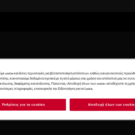
με cookie και άλλες τεχνολογίες για βελτιστοποίηση ιστότοπων, καθώς και για σκοπούς προώθ
Επίσης, κοινοποιούμε δεδομένα σχετικά με τη από μέρους σας χρήση του ιστότοπού μας σε συ
ταση στο θρεπτικό και
ικτύωσης, διαφήμισης και ανάλυσης. Πατώντας «Αποδοχή όλων των cookie» αποδέχεστε τη χρήσ
όμενα έως σύνθετα
ισσότερες πληροφορίες, επισκεφτείτε την Ειδοποίηση για τα Cookie.
ιατήρηση των θρεπτικών
γεύμα.
Ρυθμίσεις για τα cookies
Αποδοχή όλων των cookie