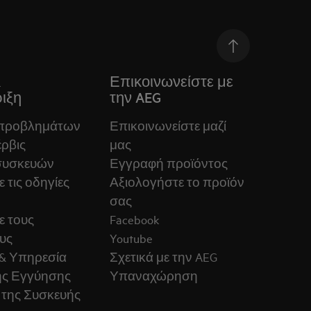
&
Επικοινωνείστε με
ιξη
την AEG
 προβλημάτων
Επικοινωνείστε μαζί
ρβις
μας
συσκευών
Εγγραφή προϊόντος
 τις οδηγίες
Αξιολογήστε το προϊόν
σας
ε τους
Facebook
υς
Youtube
& Υπηρεσία
Σχετικά με την AEG
ς Εγγύησης
Υπαναχώρηση
 της Συσκευής