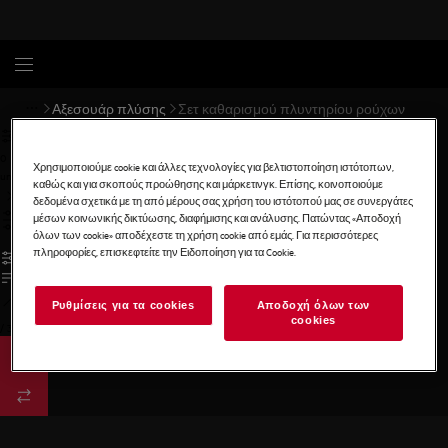
Αξεσουάρ πλύσης
Σετ καθαρισμού πλυντηρίου ρούχων
0
Χρησιμοποιούμε cookie και άλλες τεχνολογίες για βελτιστοποίηση ιστότοπων,
undefined
καθώς και για σκοπούς προώθησης και μάρκετινγκ. Επίσης, κοινοποιούμε
δεδομένα σχετικά με τη από μέρους σας χρήση του ιστότοπού μας σε συνεργάτες
μέσων κοινωνικής δικτύωσης, διαφήμισης και ανάλυσης. Πατώντας «Αποδοχή
όλων των cookie» αποδέχεστε τη χρήση cookie από εμάς. Για περισσότερες
πληροφορίες, επισκεφτείτε την Ειδοποίηση για τα Cookie.
Ρυθμίσεις για τα cookies
Αποδοχή όλων των
cookies
/
3